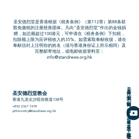
圣安德烈堂是香港根据《税务条例》（第112章）第88条获
豁免缴税的注册慈善团体。凡向”圣安德烈堂”作出的金钱捐
赠，如总额超过100港元，可申请在《税务条例》下扣税，
扣除额上限为应评税收入的35%。如需索取奉献收据，请在
奉献信封上注明你的姓名（须与香港身份证上所示相同）及
完整邮寄地址，或电邮收据资料至：
info@standrews.org.hk
关
关
圣
圣安德烈堂教会
注
于
安
我
香港九龙尖沙咀弥敦道138号
们
我
德
+852 2367 1478
们
烈
pthministry@standrews.org.hk
堂-
服
粤
事
语
子
教
班
教