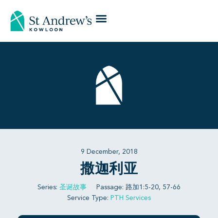
9 December, 2018
撒迦利亚
Series:
圣诞故事
Passage:
路加1:5-20, 57-66
Service Type:
PTH Services