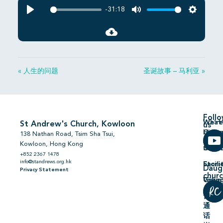
-31:18
Play
Mute
Settings
« 人生的问题
圣诞故事 – 马利亚 »
Foll
We’re
What’
St Andrew's Church, Kowloon
us
Hiring
On
138 Nathan Road, Tsim Sha Tsui,
Kowloon, Hong Kong
Comm
Serm
+852 2367 1478
info@standrews.org.hk
Facili
Stori
Daug
Privacy Statement
chur
Volun
Givin
普
通
话